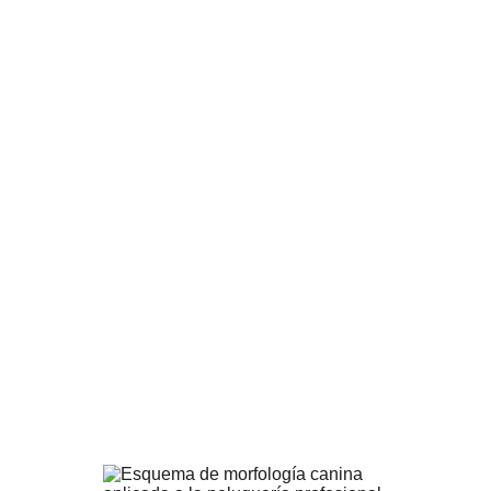
PELUQUERÍA CANINA
Peluquería Canina Truka