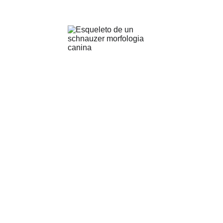
Las patas
La cola